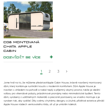
C08 MONTOVANÁ
CHATA APPLE
CABIN
DOZVĚDĚT SE VÍCE
1
2
3
Jsme hrdí na to, že můžeme představit
Apple Cabin House
, krásně navržený montovaný
dům, který kombinuje rustikální kouzlo s moderním komfortem. Dům Apple House je
navržen s ohledem na pohodlí a nabízí teplý a příjemný obytný prostor, takže je ideální
volbou pro víkendové pobyty, prázdninové pronájmy nebo minimalistické bydlení. Tento
dům, vyrobený z udržitelných materiálů a precizně postavený, se snadno montuje a je
vyroben tak, aby vydržel. Díky svému chytrému designu a útulné, přívětivé estetice přináší
Apple House nádech venkovského klidu, ať už je umístěn kdekoli.