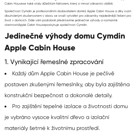
Cabin House
se také staly důležitým faktorem, který si mnozí zákazníci oblíbili.
Společnost Cymdin je profesionálním dodavatelem domků Apple Cabin House a díky svým
dlouholetým zkušenostem v oboru se snaží vytvářet pro zákazníky nejideálnější řešení pro
život v domcích. Dále vám podrobně představíme jedinečné výhody a rozmanité
vlastnosti
Apple Cabin House
poskytuje společnost Cymdin.
Jedinečné výhody domu Cymdin
Apple Cabin House
1. Vynikající řemeslné zpracování
Každý dům Apple Cabin House je pečlivě
postaven zkušenými řemeslníky, aby byla zajištěna
konstrukční bezpečnost a dokonalé detaily.
Pro zajištění tepelné izolace a životnosti domu
je vybráno vysoce kvalitní dřevo a izolační
materiály šetrné k životnímu prostředí.