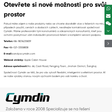
Otevřete si nové možnosti pro svůj
prostor
Pokud máte zájem o naše produkty nebo se chcete dozvědět více o řešeních na míru,
případech použití, cenách a dodacích cyklech, neváhejte kontaktovat společnost
Cymdin. Máme profesionální tým konstruktérů a zákaznických konzultantů, kteří jsou
ochotni poskytnout vám individuální prostorová řešení a kompletní servisní podporu.
Telefon:
+86-18016235839
Fax:
+86-021-33558838
E-mail:
sandy@cymdin.com
Webové stránky:
Apple Cabin House
Adresa společnosti:
No. 66, Caoli Road, Fengjing Town, Jinshan District, Šanghaj
Společnost Cymdin se těší, že pro vás vytvoří flexibilní, inteligentní a efektivní prostor. Ať
se naše výrobky stanou novým výchozím bodem pro vaši kariéru a život.
Založena v roce 2008 Specializuje se na řešení