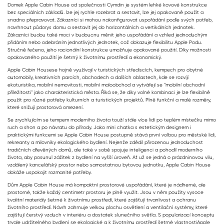
Domek Apple Cabin House od společnosti Cymdin je systém lehké kovové konstrukce
bez speciálních základů. lze jej rychle rozebrat a sestavit, lze jej opakovaně použít a
snadno přepravovat. Zákazníci si mohou nakonfigurovat uspořádání podle svých potřeb,
navrhnout půdorys domu a sestavit jej do horizontálních a vertikálních jednotek.
Zákazníci budou také moci v budoucnu měnit jeho uspořádání a vzhled jednoduchým
přidáním nebo odebráním jednotlivých jednotek, což dokazuje flexibilitu Apple Podu.
Stručně řečeno, jeho racionální konstrukce umožňuje opakované použití. Díky možnosti
opakovaného použití je šetrný k životnímu prostředí a ekonomický.
Apple Cabin House
se hojně využívají v turistických střediscích, kempech pro obytné
automobily, kreativních parcích, obchodech a dalších oblastech, kde se rozvíjí
ekoturistika, mobilní nemovitosti, mobilní maloobchod a vytvářejí se "mobilní obchodní
příležitosti" jako charakteristická města. Říká se, že díky volné kombinaci je lze flexibilně
použít pro různé potřeby kulturních a turistických projektů. Plně funkční a malé rozměry,
které snižují prostorová omezení.
Se zrychlujícím se tempem moderního života touží stále více lidí po teplém místečku mimo
ruch a shon a po návratu do přírody. Jako mini chatka s estetickým designem i
praktickými funkcemi se Apple Cabin House postupně stává první volbou pro městské lidi,
rekreanty a milovníky ekologického bydlení. Nejenže zdědil přirozenou jednoduchost
tradičních dřevěných domů, ale také v sobě spojuje inteligenci a pohodlí moderního
života, aby posunul zážitek z bydlení na vyšší úroveň. Ať už se jedná o prázdninovou vilu,
vzdálený kancelářský prostor nebo samostatnou bytovou jednotku, Apple Cabin House
dokáže uspokojit rozmanité potřeby.
Dům Apple Cabin House má kompaktní prostorové uspořádání, které je nádherné, ale
prostorné, takže každý centimetr prostoru je plně využit. Jsou v něm použity vysoce
kvalitní materiály šetrné k životnímu prostředí, které zajišťují trvanlivost a ochranu
životního prostředí. Návrh zahrnuje velkou plochu osvětlení a ventilační systémy, které
zajišťují čerstvý vzduch v interiéru a dostatek slunečního světla. S popularizací konceptu
trvale udržitelného bydlení se ekologické a k životnímu prostředí šetrné vlastnosti
Apple