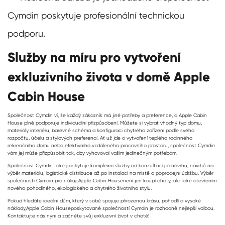
Cymdin poskytuje profesionální technickou
podporu.
Služby na míru pro vytvoření
exkluzivního života v domě Apple
Cabin House
Společnost Cymdin ví, že každý zákazník má jiné potřeby a preference, a Apple Cabin
House plně podporuje individuální přizpůsobení. Můžete si vybrat vhodný typ domu,
materiály interiéru, barevné schéma a konfiguraci chytrého zařízení podle svého
rozpočtu, účelu a stylových preferencí. Ať už jde o vytvoření teplého rodinného
rekreačního domu nebo efektivního vzdáleného pracovního prostoru, společnost Cymdin
vám jej může přizpůsobit tak, aby vyhovoval vašim jedinečným potřebám.
Společnost Cymdin také poskytuje komplexní služby od konzultací při návrhu, návrhů na
výběr materiálu, logistické distribuce až po instalaci na místě a poprodejní údržbu. Výběr
společnosti Cymdin pro nákup
Apple Cabin House
není jen koupí chaty, ale také otevřením
nového pohodlného, ekologického a chytrého životního stylu.
Pokud hledáte ideální dům, který v sobě spojuje přirozenou krásu, pohodlí a vysoké
náklady,
Apple Cabin House
poskytované společností Cymdin je rozhodně nejlepší volbou.
Kontaktujte nás nyní a začněte svůj exkluzivní život v chatě!