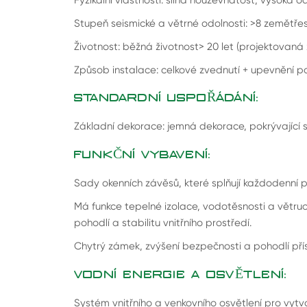
Stupeň seismické a větrné odolnosti: >8 zemětřese
Životnost: běžná životnost> 20 let (projektovaná ž
Způsob instalace: celkové zvednutí + upevnění 
STANDARDNÍ USPOŘÁDÁNÍ:
Základní dekorace: jemná dekorace, pokrývající s
FUNKČNÍ VYBAVENÍ:
Sady okenních závěsů, které splňují každodenní p
Má funkce tepelné izolace, vodotěsnosti a větruodo
pohodlí a stabilitu vnitřního prostředí.
Chytrý zámek, zvýšení bezpečnosti a pohodlí pří
VODNÍ ENERGIE A OSVĚTLENÍ:
Systém vnitřního a venkovního osvětlení pro vytvo