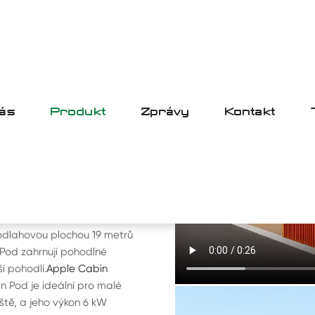
ás
Produkt
Zprávy
Kontakt
 POD
prostor o délce 8,5 metru,
podlahovou plochou 19 metrů
Pod zahrnují pohodlné
í pohodlí.
Apple Cabin
 Pod je ideální pro malé
ště, a jeho výkon 6 kW