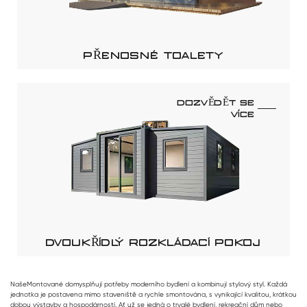
PŘENOSNÉ TOALETY
DOZVĚDĚT SE
VÍCE
DVOUKŘÍDLÝ ROZKLÁDACÍ POKOJ
Naše
Montované domy
splňují potřeby moderního bydlení a kombinují stylový styl. Každá
jednotka je postavena mimo staveniště a rychle smontována, s vynikající kvalitou, krátkou
dobou výstavby a hospodárností. Ať už se jedná o trvalé bydlení, rekreační dům nebo