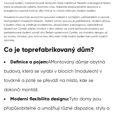
nouzové bydlení, naše
montované domy
vám může nabídnout flexibilní a ekologická řešení,
která se přizpůsobí vašemu životnímu stylu. Nabízíme přizpůsobitelné dispozice a
energeticky úsporné funkce, díky nimž je to chytrá volba pro moderní bydlení.
Stavebnictví prochází revolučním posunem směrem k rychlejším, udržitelnějším a cenově
dostupnějším stavebním řešením. Jádrem tohoto posunu je prefabrikace, moderní přístup
k bydlení, který se zaměřuje na efektivitu, přizpůsobení a ekologickou odpovědnost.
Společnost Cymdin, přední inovátor v této oblasti, se svými špičkovými produkty pro
prefabrikované bydlení vytváří vlny. Řešení společnosti Cymdin, od chytrého designu až
po rychlou instalaci, jsou šitá na míru těm, kteří chtějí kvalitní bydlení bez potíží tradiční
výstavby.
Co je to
prefabrikovaný dům
?
Definice a pojem:
A
Montovaný dům
je obytná
budova, která se vyrábí v blocích (modulech) v
továrně a poté se převáží na místo, kde se
dokončí montáž.
Moderní flexibilita designu:
Tyto domy jsou
přizpůsobitelné a umožňují různé dispozice, styly a