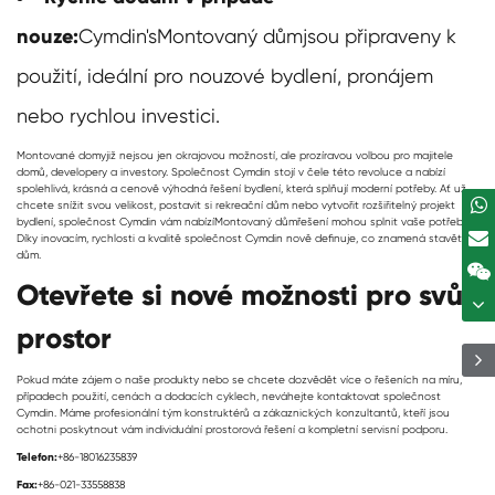
nouze:
Cymdin's
Montovaný dům
jsou připraveny k
použití, ideální pro nouzové bydlení, pronájem
nebo rychlou investici.
Montované domy
již nejsou jen okrajovou možností, ale prozíravou volbou pro majitele
domů, developery a investory. Společnost Cymdin stojí v čele této revoluce a nabízí
spolehlivá, krásná a cenově výhodná řešení bydlení, která splňují moderní potřeby. Ať už
chcete snížit svou velikost, postavit si rekreační dům nebo vytvořit rozšiřitelný projekt
bydlení, společnost Cymdin vám nabízí
Montovaný dům
řešení mohou splnit vaše potřeby.
Díky inovacím, rychlosti a kvalitě společnost Cymdin nově definuje, co znamená stavět
dům.
Otevřete si nové možnosti pro svůj
prostor
Pokud máte zájem o naše produkty nebo se chcete dozvědět více o řešeních na míru,
případech použití, cenách a dodacích cyklech, neváhejte kontaktovat společnost
Cymdin. Máme profesionální tým konstruktérů a zákaznických konzultantů, kteří jsou
ochotni poskytnout vám individuální prostorová řešení a kompletní servisní podporu.
Telefon:
+86-18016235839
Fax:
+86-021-33558838