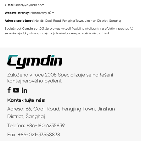
E-mail:
sandy@cymdin.com
Webové stránky:
Montovaný dům
Adresa společnosti:
No. 66, Caoli Road, Fengjing Town, Jinshan District, Šanghaj
Společnost Cymdin se těší, že pro vás vytvoří flexibilní, inteligentní a efektivní prostor. Ať
se naše výrobky stanou novým výchozím bodem pro vaši kariéru a život.
Založena v roce 2008 Specializuje se na řešení
kontejnerového bydlení.
Kontaktujte nás
Adresa: 66, Caoli Road, Fengjing Town, Jinshan
District, Šanghaj
Telefon: +86-18016235839
Fax: +86-021-33558838