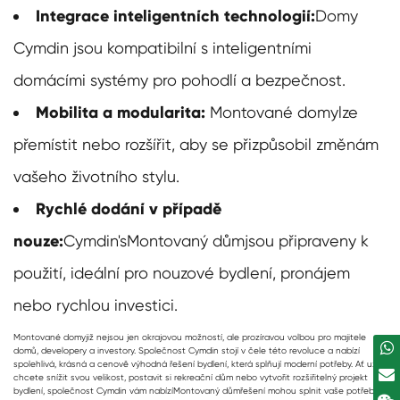
Integrace inteligentních technologií:
Domy
Cymdin jsou kompatibilní s inteligentními
domácími systémy pro pohodlí a bezpečnost.
Mobilita a modularita:
Montované domy
lze
přemístit nebo rozšířit, aby se přizpůsobil změnám
vašeho životního stylu.
Rychlé dodání v případě
nouze:
Cymdin's
Montovaný dům
jsou připraveny k
použití, ideální pro nouzové bydlení, pronájem
nebo rychlou investici.
Montované domy
již nejsou jen okrajovou možností, ale prozíravou volbou pro majitele
domů, developery a investory. Společnost Cymdin stojí v čele této revoluce a nabízí
spolehlivá, krásná a cenově výhodná řešení bydlení, která splňují moderní potřeby. Ať už
chcete snížit svou velikost, postavit si rekreační dům nebo vytvořit rozšiřitelný projekt
bydlení, společnost Cymdin vám nabízí
Montovaný dům
řešení mohou splnit vaše potřeby.