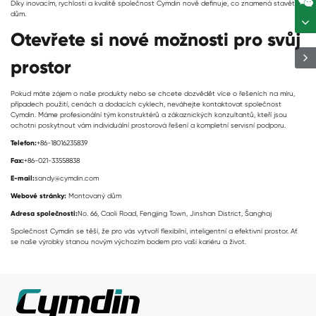
Díky inovacím, rychlosti a kvalitě společnost Cymdin nově definuje, co znamená stavět
dům.
Otevřete si nové možnosti pro svůj
prostor
Pokud máte zájem o naše produkty nebo se chcete dozvědět více o řešeních na míru,
případech použití, cenách a dodacích cyklech, neváhejte kontaktovat společnost
Cymdin. Máme profesionální tým konstruktérů a zákaznických konzultantů, kteří jsou
ochotni poskytnout vám individuální prostorová řešení a kompletní servisní podporu.
Telefon:
+86-18016235839
Fax:
+86-021-33558838
E-mail:
sandy@cymdin.com
Webové stránky:
Montovaný dům
Adresa společnosti:
No. 66, Caoli Road, Fengjing Town, Jinshan District, Šanghaj
Společnost Cymdin se těší, že pro vás vytvoří flexibilní, inteligentní a efektivní prostor. Ať
se naše výrobky stanou novým výchozím bodem pro vaši kariéru a život.