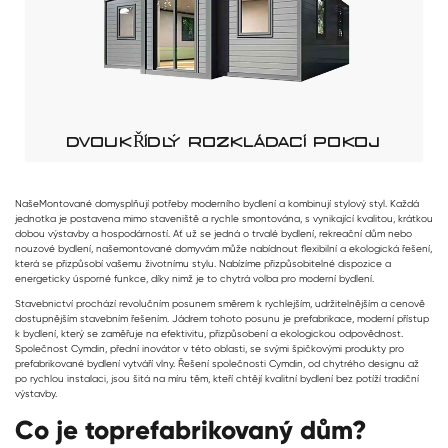
DVOUKŘÍDLÝ ROZKLÁDACÍ POKOJ
Naše
Montované domy
splňují potřeby moderního bydlení a kombinují stylový styl. Každá
jednotka je postavena mimo staveniště a rychle smontována, s vynikající kvalitou, krátkou
dobou výstavby a hospodárností. Ať už se jedná o trvalé bydlení, rekreační dům nebo
nouzové bydlení, naše
montované domy
vám může nabídnout flexibilní a ekologická řešení,
která se přizpůsobí vašemu životnímu stylu. Nabízíme přizpůsobitelné dispozice a
energeticky úsporné funkce, díky nimž je to chytrá volba pro moderní bydlení.
Stavebnictví prochází revolučním posunem směrem k rychlejším, udržitelnějším a cenově
dostupnějším stavebním řešením. Jádrem tohoto posunu je prefabrikace, moderní přístup
k bydlení, který se zaměřuje na efektivitu, přizpůsobení a ekologickou odpovědnost.
Společnost Cymdin, přední inovátor v této oblasti, se svými špičkovými produkty pro
prefabrikované bydlení vytváří vlny. Řešení společnosti Cymdin, od chytrého designu až
po rychlou instalaci, jsou šitá na míru těm, kteří chtějí kvalitní bydlení bez potíží tradiční
výstavby.
Co je to
prefabrikovaný dům
?