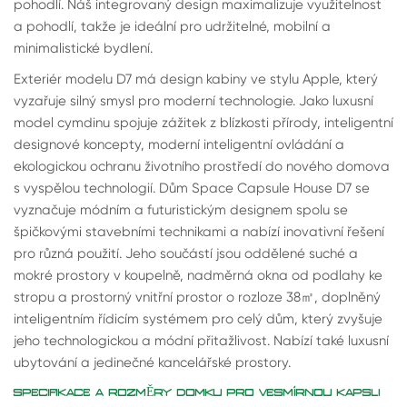
pohodlí. Náš integrovaný design maximalizuje využitelnost
a pohodlí, takže je ideální pro udržitelné, mobilní a
minimalistické bydlení.
Exteriér modelu D7 má design kabiny ve stylu Apple, který
vyzařuje silný smysl pro moderní technologie. Jako luxusní
model cymdinu spojuje zážitek z blízkosti přírody, inteligentní
designové koncepty, moderní inteligentní ovládání a
ekologickou ochranu životního prostředí do nového domova
s vyspělou technologií. Dům Space Capsule House D7 se
vyznačuje módním a futuristickým designem spolu se
špičkovými stavebními technikami a nabízí inovativní řešení
pro různá použití. Jeho součástí jsou oddělené suché a
mokré prostory v koupelně, nadměrná okna od podlahy ke
stropu a prostorný vnitřní prostor o rozloze 38
㎡
, doplněný
inteligentním řídicím systémem pro celý dům, který zvyšuje
jeho technologickou a módní přitažlivost. Nabízí také luxusní
ubytování a jedinečné kancelářské prostory.
SPECIFIKACE A ROZMĚRY DOMKU PRO VESMÍRNOU KAPSLI