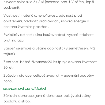
nízkoemisního skla 6+18+6 (ochrana proti UV záření, lepší
soukromí).
Vlastnosti materiálu: nehořlavost, odolnost proti
opotřebení, odolnost proti oxidaci, úspora energie a
ochrana životního prostředí.
Fyzikální vlastnosti: silná houževnatost, vysoká odolnost
proti nárazu
Stupeň seismické a větrné odolnosti: >8 zemětřesení, >12
tajfunů
Životnost: běžná životnost>20 let (projektovaná životnost
50 let)
Způsob instalace: celkové zvednutí + upevnění podpěry
nohou
STANDARDNÍ USPOŘÁDÁNÍ:
Základní dekorace: jemná dekorace, pokrývající stěny,
podlahu a strop.