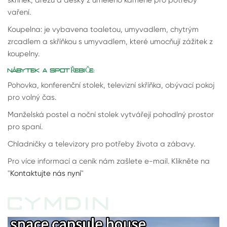
skříněk, dřezu a desky z umělého kamene pro potřeby
vaření.
Koupelna: je vybavena toaletou, umyvadlem, chytrým
zrcadlem a skříňkou s umyvadlem, které umocňují zážitek z
koupelny.
NÁBYTEK A SPOTŘEBIČE:
Pohovka, konferenční stolek, televizní skříňka, obývací pokoj
pro volný čas.
Manželská postel a noční stolek vytvářejí pohodlný prostor
pro spaní.
Chladničky a televizory pro potřeby života a zábavy.
Pro více informací a ceník nám zašlete e-mail. Klikněte na
"
Kontaktujte nás nyní
"
CYMDIN