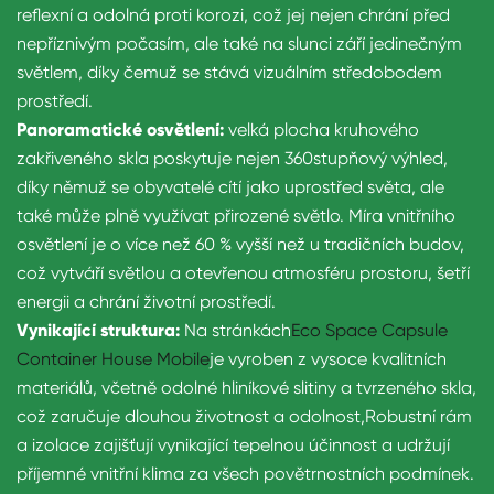
reflexní a odolná proti korozi, což jej nejen chrání před
nepříznivým počasím, ale také na slunci září jedinečným
světlem, díky čemuž se stává vizuálním středobodem
prostředí.
Panoramatické osvětlení:
velká plocha kruhového
zakřiveného skla poskytuje nejen 360stupňový výhled,
díky němuž se obyvatelé cítí jako uprostřed světa, ale
také může plně využívat přirozené světlo. Míra vnitřního
osvětlení je o více než 60 % vyšší než u tradičních budov,
což vytváří světlou a otevřenou atmosféru prostoru, šetří
energii a chrání životní prostředí.
Vynikající struktura:
Na stránkách
Eco Space Capsule
Container House Mobile
je vyroben z vysoce kvalitních
materiálů, včetně odolné hliníkové slitiny a tvrzeného skla,
což zaručuje dlouhou životnost a odolnost,
Robustní rám
a izolace zajišťují vynikající tepelnou účinnost a udržují
příjemné vnitřní klima za všech povětrnostních podmínek.