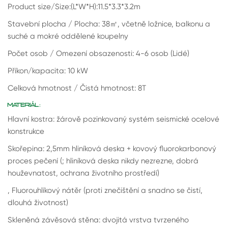
Product size/Size:(L*W*H):11.5*3.3*3.2m
Stavební plocha / Plocha: 38
㎡
, včetně ložnice, balkonu a
suché a mokré oddělené koupelny
Počet osob / Omezení obsazenosti: 4-6 osob (Lidé)
Příkon/kapacita: 10 kW
Celková hmotnost / Čistá hmotnost: 8T
MATERIÁL:
Hlavní kostra: žárově pozinkovaný systém seismické ocelové
konstrukce
Skořepina: 2,5mm hliníková deska + kovový fluorokarbonový
proces pečení (; hliníková deska nikdy nezrezne, dobrá
houževnatost, ochrana životního prostředí)
, Fluorouhlíkový nátěr (proti znečištění a snadno se čistí,
dlouhá životnost)
Skleněná závěsová stěna: dvojitá vrstva tvrzeného