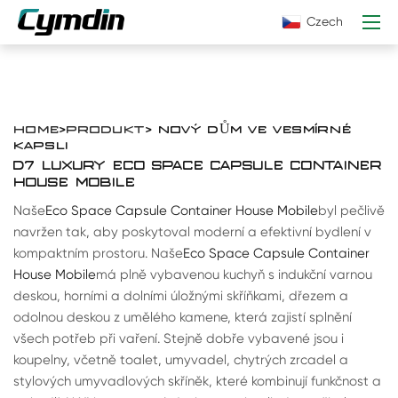
Czech
HOME
>
PRODUKT
> NOVÝ DŮM VE VESMÍRNÉ
KAPSLI
D7 LUXURY ECO SPACE CAPSULE CONTAINER
HOUSE MOBILE
Naše
Eco Space Capsule Container House Mobile
byl pečlivě
navržen tak, aby poskytoval moderní a efektivní bydlení v
kompaktním prostoru. Naše
Eco Space Capsule Container
House Mobile
má plně vybavenou kuchyň s indukční varnou
deskou, horními a dolními úložnými skříňkami, dřezem a
odolnou deskou z umělého kamene, která zajistí splnění
všech potřeb při vaření. Stejně dobře vybavené jsou i
koupelny, včetně toalet, umyvadel, chytrých zrcadel a
stylových umyvadlových skříněk, které kombinují funkčnost a