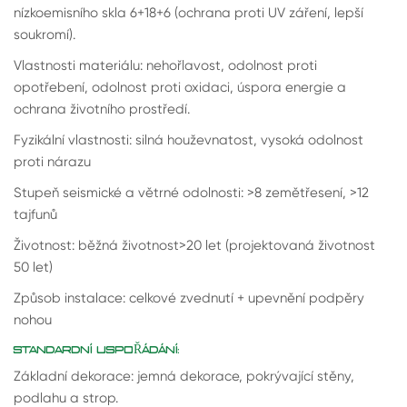
nízkoemisního skla 6+18+6 (ochrana proti UV záření, lepší
soukromí).
Vlastnosti materiálu: nehořlavost, odolnost proti
opotřebení, odolnost proti oxidaci, úspora energie a
ochrana životního prostředí.
Fyzikální vlastnosti: silná houževnatost, vysoká odolnost
proti nárazu
Stupeň seismické a větrné odolnosti: >8 zemětřesení, >12
tajfunů
Životnost: běžná životnost>20 let (projektovaná životnost
50 let)
Způsob instalace: celkové zvednutí + upevnění podpěry
nohou
STANDARDNÍ USPOŘÁDÁNÍ:
Základní dekorace: jemná dekorace, pokrývající stěny,
podlahu a strop.