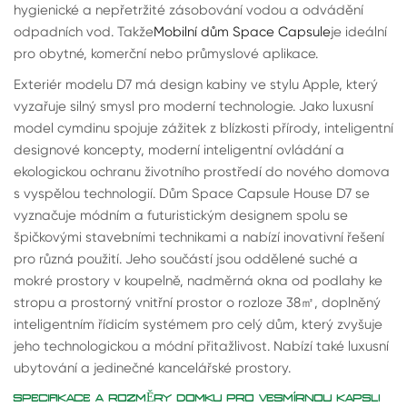
hygienické a nepřetržité zásobování vodou a odvádění
odpadních vod. Takže
Mobilní dům Space Capsule
je ideální
pro obytné, komerční nebo průmyslové aplikace.
Exteriér modelu D7 má design kabiny ve stylu Apple, který
vyzařuje silný smysl pro moderní technologie. Jako luxusní
model cymdinu spojuje zážitek z blízkosti přírody, inteligentní
designové koncepty, moderní inteligentní ovládání a
ekologickou ochranu životního prostředí do nového domova
s vyspělou technologií. Dům Space Capsule House D7 se
vyznačuje módním a futuristickým designem spolu se
špičkovými stavebními technikami a nabízí inovativní řešení
pro různá použití. Jeho součástí jsou oddělené suché a
mokré prostory v koupelně, nadměrná okna od podlahy ke
stropu a prostorný vnitřní prostor o rozloze 38
㎡
, doplněný
inteligentním řídicím systémem pro celý dům, který zvyšuje
jeho technologickou a módní přitažlivost. Nabízí také luxusní
ubytování a jedinečné kancelářské prostory.
SPECIFIKACE A ROZMĚRY DOMKU PRO VESMÍRNOU KAPSLI