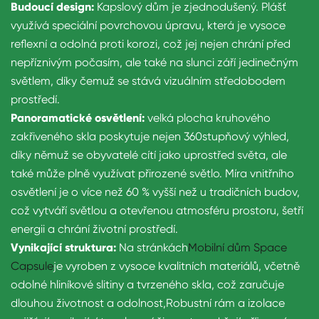
Budoucí design:
Kapslový dům je zjednodušený. Plášť
využívá speciální povrchovou úpravu, která je vysoce
reflexní a odolná proti korozi, což jej nejen chrání před
nepříznivým počasím, ale také na slunci září jedinečným
světlem, díky čemuž se stává vizuálním středobodem
prostředí.
Panoramatické osvětlení:
velká plocha kruhového
zakřiveného skla poskytuje nejen 360stupňový výhled,
díky němuž se obyvatelé cítí jako uprostřed světa, ale
také může plně využívat přirozené světlo. Míra vnitřního
osvětlení je o více než 60 % vyšší než u tradičních budov,
což vytváří světlou a otevřenou atmosféru prostoru, šetří
energii a chrání životní prostředí.
Vynikající struktura:
Na stránkách
Mobilní dům Space
Capsule
je vyroben z vysoce kvalitních materiálů, včetně
odolné hliníkové slitiny a tvrzeného skla, což zaručuje
dlouhou životnost a odolnost,
Robustní rám a izolace