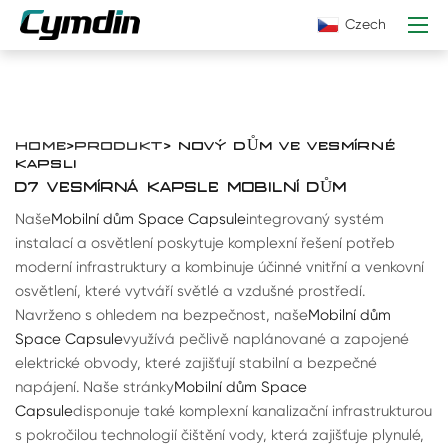
Czech
HOME
>
PRODUKT
> NOVÝ DŮM VE VESMÍRNÉ
KAPSLI
D7 VESMÍRNÁ KAPSLE MOBILNÍ DŮM
Naše
Mobilní dům Space Capsule
integrovaný systém
instalací a osvětlení poskytuje komplexní řešení potřeb
moderní infrastruktury a kombinuje účinné vnitřní a venkovní
osvětlení, které vytváří světlé a vzdušné prostředí.
Navrženo s ohledem na bezpečnost, naše
Mobilní dům
Space Capsule
využívá pečlivě naplánované a zapojené
elektrické obvody, které zajišťují stabilní a bezpečné
napájení. Naše stránky
Mobilní dům Space
Capsule
disponuje také komplexní kanalizační infrastrukturou
s pokročilou technologií čištění vody, která zajišťuje plynulé,