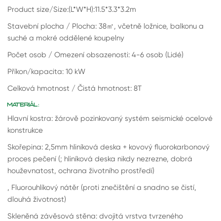
Product size/Size:(L*W*H):11.5*3.3*3.2m
Stavební plocha / Plocha: 38
㎡
, včetně ložnice, balkonu a
suché a mokré oddělené koupelny
Počet osob / Omezení obsazenosti: 4-6 osob (Lidé)
Příkon/kapacita: 10 kW
Celková hmotnost / Čistá hmotnost: 8T
MATERIÁL:
Hlavní kostra: žárově pozinkovaný systém seismické ocelové
konstrukce
Skořepina: 2,5mm hliníková deska + kovový fluorokarbonový
proces pečení (; hliníková deska nikdy nezrezne, dobrá
houževnatost, ochrana životního prostředí)
, Fluorouhlíkový nátěr (proti znečištění a snadno se čistí,
dlouhá životnost)
Skleněná závěsová stěna: dvojitá vrstva tvrzeného