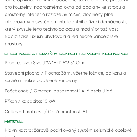
pro koupelny, nadrozměrná okna od podlahy ke stropu a
prostorný interiér o rozloze 38 m2.
㎡
, doplněný plně
integrovaným systémem inteligentního řízení domácnosti,
který zvyšuje jeho technologickou a módní přitažlivost.
Nabízí také luxusní ubytování a jedinečné kancelářské
prostory.
SPECIFIKACE A ROZMĚRY DOMKU PRO VESMÍRNOU KAPSLI
Product size/Size:(L*W*H):11.5*3.3*3.2m
Stavební plocha / Plocha: 38
㎡
, včetně ložnice, balkonu a
suché a mokré oddělené koupelny
Počet osob / Omezení obsazenosti: 4-6 osob (Lidé)
Příkon / kapacita: 10 kW
Celková hmotnost / Čistá hmotnost: 8T
MATERIÁL:
Hlavní kostra: žárově pozinkovaný systém seismické ocelové