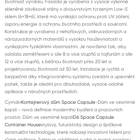
životnost výrobku. Fasáda je vyrobena z vysoce výkonné
skleněné závěsové stěny s dvouvrstvým tvrzeným Low-E
sklem (6+18+6), které má vynikající ochranu proti UV záření,
úsporu energie a ochranu životního prostředí a soukromí.
Konstrukce je vyrobena z nehořlavých, otěruvzdorných a
nárazuvzdorných materiálů s vysokou houževnatostí a
vynikajícími fyzikálními vlastnostmi. Je navržena tak, aby
odolala zemětřesení o síle 8 a více stupňů a tajfunům o síle
12 a více stupňů, s běžnou životností přes 20 let a
projektovanou životností až 50 let. Instalace je rychlá a
bezpečná díky integrovanému systému zvedání a upevnění
patek, takže je ideální pro dlouhodobé, vysoce odolné
aplikace v náročných prostředích.
Cymdin
Kontejnerový dům Space Capsule
-Dům ve vesmírné
kapsli - nová definice moderního bydlení a pracovních
prostor. Dům ve vesmírné kapsli
D6 Space Capsule
Container House
stylový, futuristický design a špičkové
konstrukční technologie, které nabízejí inovativní řešení pro
různé aplikace. Zahrnuje oddělené suché a mokré prostory