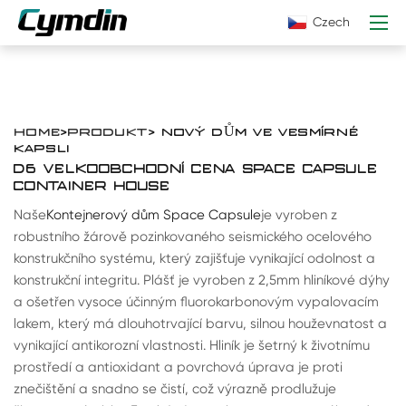
Czech
HOME
>
PRODUKT
> NOVÝ DŮM VE VESMÍRNÉ
KAPSLI
D6 VELKOOBCHODNÍ CENA SPACE CAPSULE
CONTAINER HOUSE
Naše
Kontejnerový dům Space Capsule
je vyroben z
robustního žárově pozinkovaného seismického ocelového
konstrukčního systému, který zajišťuje vynikající odolnost a
konstrukční integritu. Plášť je vyroben z 2,5mm hliníkové dýhy
a ošetřen vysoce účinným fluorokarbonovým vypalovacím
lakem, který má dlouhotrvající barvu, silnou houževnatost a
vynikající antikorozní vlastnosti. Hliník je šetrný k životnímu
prostředí a antioxidant a povrchová úprava je proti
znečištění a snadno se čistí, což výrazně prodlužuje