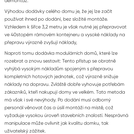
demontáž.
Výhodou dodávky celého domu je, že jej lze začít
používat ihned po dodání, bez složité montáže.
Vzhledem k šířce 3,2 metru je však nutné jej přepravovat
ve 40stopém rámovém kontejneru a vysoké náklady na
přepravu výrazně zvyšují náklady,
Naproti tomu dodávka modulárních domů, které lze
rozebrat a znovu sestavit: Tento přístup se obratně
vyhýbá vysokým nákladům spojeným s přepravou
kompletních hotových jednotek, což výrazně snižuje
náklady na dopravu. Zvláště dobře vyhovuje potřebám
zákazníků, kteří nakupují domy ve velkém. Tato metoda
má však i své nevýhody. Po dodání musí odborný
personál věnovat čas a úsilí montáži na místě, což
vyžaduje vysokou úroveň stavebních znalostí. Nesprávná
manipulace může ovlivnit jak kvalitu domku, tak
uživatelský zážitek.