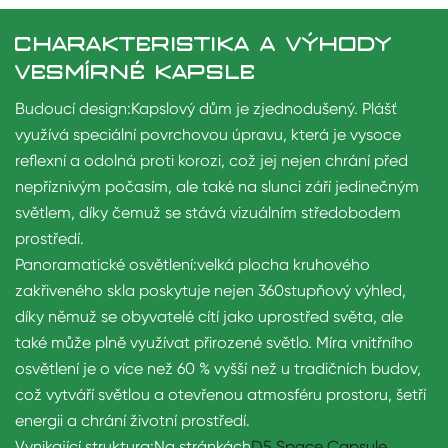
CHARAKTERISTIKA A VÝHODY
VESMÍRNÉ KAPSLE
Budoucí design:
Kapslový dům je zjednodušený. Plášť
využívá speciální povrchovou úpravu, která je vysoce
reflexní a odolná proti korozi, což jej nejen chrání před
nepříznivým počasím, ale také na slunci září jedinečným
světlem, díky čemuž se stává vizuálním středobodem
prostředí.
Panoramatické osvětlení:
velká plocha kruhového
zakřiveného skla poskytuje nejen 360stupňový výhled,
díky němuž se obyvatelé cítí jako uprostřed světa, ale
také může plně využívat přirozené světlo. Míra vnitřního
osvětlení je o více než 60 % vyšší než u tradičních budov,
což vytváří světlou a otevřenou atmosféru prostoru, šetří
energii a chrání životní prostředí.
Vynikající struktura:
Na stránkách
D5 Space Capsule