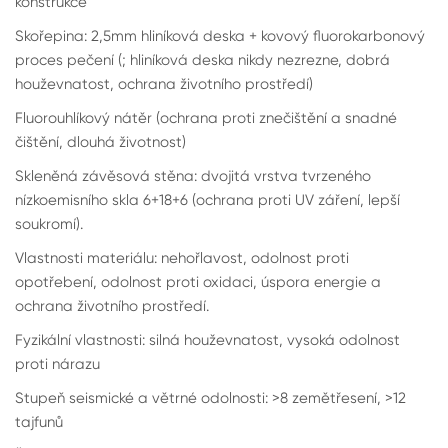
konstrukce
Skořepina: 2,5mm hliníková deska + kovový fluorokarbonový
proces pečení (; hliníková deska nikdy nezrezne, dobrá
houževnatost, ochrana životního prostředí)
Fluorouhlíkový nátěr (ochrana proti znečištění a snadné
čištění, dlouhá životnost)
Skleněná závěsová stěna: dvojitá vrstva tvrzeného
nízkoemisního skla 6+18+6 (ochrana proti UV záření, lepší
soukromí).
Vlastnosti materiálu: nehořlavost, odolnost proti
opotřebení, odolnost proti oxidaci, úspora energie a
ochrana životního prostředí.
Fyzikální vlastnosti: silná houževnatost, vysoká odolnost
proti nárazu
Stupeň seismické a větrné odolnosti: >8 zemětřesení, >12
tajfunů