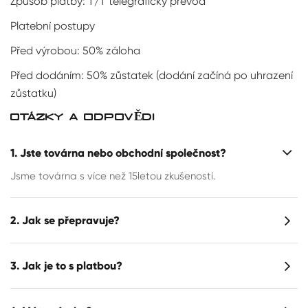
Způsob platby: T/T telegrafický převod
Platební postupy
Před výrobou: 50% záloha
Před dodáním: 50% zůstatek (dodání začíná po uhrazení
zůstatku)
OTÁZKY A ODPOVĚDI
1. Jste továrna nebo obchodní společnost?
Jsme továrna s více než 15letou zkušeností.
2. Jak se přepravuje?
3. Jak je to s platbou?