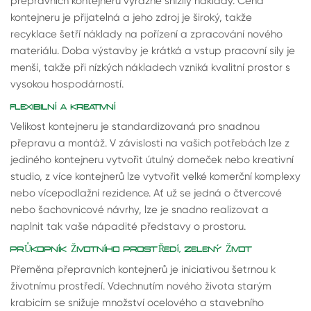
přepravních kontejnerů výrazně snížily náklady. Cena
kontejneru je přijatelná a jeho zdroj je široký, takže
recyklace šetří náklady na pořízení a zpracování nového
materiálu. Doba výstavby je krátká a vstup pracovní síly je
menší, takže při nízkých nákladech vzniká kvalitní prostor s
vysokou hospodárností.
FLEXIBILNÍ A KREATIVNÍ
Velikost kontejneru je standardizovaná pro snadnou
přepravu a montáž. V závislosti na vašich potřebách lze z
jediného kontejneru vytvořit útulný domeček nebo kreativní
studio, z více kontejnerů lze vytvořit velké komerční komplexy
nebo vícepodlažní rezidence. Ať už se jedná o čtvercové
nebo šachovnicové návrhy, lze je snadno realizovat a
naplnit tak vaše nápadité představy o prostoru.
PRŮKOPNÍK ŽIVOTNÍHO PROSTŘEDÍ, ZELENÝ ŽIVOT
Přeměna přepravních kontejnerů je iniciativou šetrnou k
životnímu prostředí. Vdechnutím nového života starým
krabicím se snižuje množství ocelového a stavebního