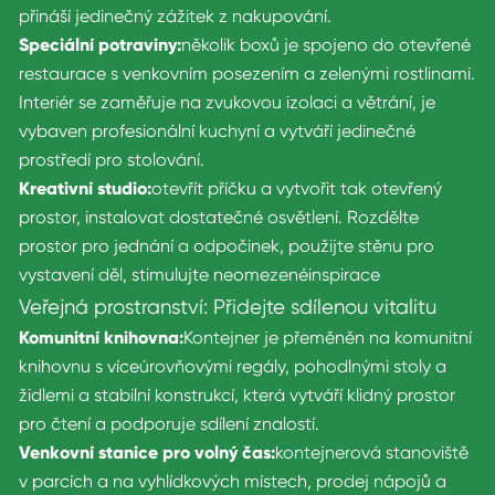
přináší jedinečný zážitek z nakupování.
Speciální potraviny:
několik boxů je spojeno do otevřené
restaurace s venkovním posezením a zelenými rostlinami.
Interiér se zaměřuje na zvukovou izolaci a větrání, je
vybaven profesionální kuchyní a vytváří jedinečné
prostředí pro stolování.
Kreativní studio:
otevřít příčku a vytvořit tak otevřený
prostor, instalovat dostatečné osvětlení. Rozdělte
prostor pro jednání a odpočinek, použijte stěnu pro
vystavení děl, stimulujte neomezené
inspirace
Veřejná prostranství: Přidejte sdílenou vitalitu
Komunitní knihovna:
Kontejner je přeměněn na komunitní
knihovnu s víceúrovňovými regály, pohodlnými stoly a
židlemi a stabilní konstrukcí, která vytváří klidný prostor
pro čtení a podporuje sdílení znalostí.
Venkovní stanice pro volný čas:
kontejnerová stanoviště
v parcích a na vyhlídkových místech, prodej nápojů a