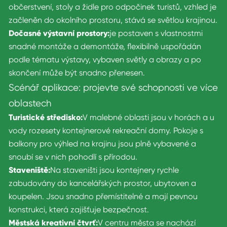
občerstvení, stoly a židle pro odpočinek turistů, vzhled je
začleněn do okolního prostoru, stává se světlou krajinou.
Dočasné výstavní prostory:
je postaven s vlastnostmi
snadné montáže a demontáže, flexibilně uspořádán
podle tématu výstavy, vybaven světly a obrazy a po
skončení může být snadno přenesen.
Scénář aplikace: projevte své schopnosti ve více
oblastech
Turistické středisko:
V malebné oblasti jsou v horách a u
vody rozesety kontejnerové rekreační domy. Pokoje s
balkony pro výhled na krajinu jsou plně vybavené a
snoubí se v nich pohodlí s přírodou.
Staveniště:
Na staveništi jsou kontejnery rychle
zabudovány do kancelářských prostor, ubytoven a
koupelen. Jsou snadno přemístitelné a mají pevnou
konstrukci, která zajišťuje bezpečnost.
Městská kreativní čtvrť:
V centru města se nachází