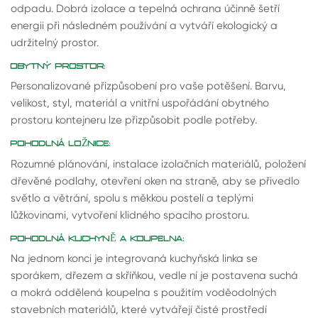
odpadu. Dobrá izolace a tepelná ochrana účinně šetří
energii při následném používání a vytváří ekologický a
udržitelný prostor.
OBYTNÝ PROSTOR:
Personalizované přizpůsobení pro vaše potěšení. Barvu,
velikost, styl, materiál a vnitřní uspořádání obytného
prostoru kontejneru lze přizpůsobit podle potřeby.
POHODLNÁ LOŽNICE:
Rozumné plánování, instalace izolačních materiálů, položení
dřevěné podlahy, otevření oken na straně, aby se přivedlo
světlo a větrání, spolu s měkkou postelí a teplými
lůžkovinami, vytvoření klidného spacího prostoru.
POHODLNÁ KUCHYNĚ A KOUPELNA:
Na jednom konci je integrovaná kuchyňská linka se
sporákem, dřezem a skříňkou, vedle ní je postavena suchá
a mokrá oddělená koupelna s použitím voděodolných
stavebních materiálů, které vytvářejí čisté prostředí