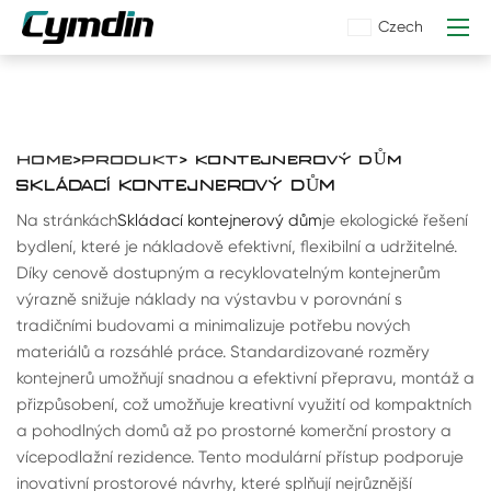
Czech
HOME
>
PRODUKT
> KONTEJNEROVÝ DŮM
SKLÁDACÍ KONTEJNEROVÝ DŮM
Na stránkách
Skládací kontejnerový dům
je ekologické řešení
bydlení, které je nákladově efektivní, flexibilní a udržitelné.
Díky cenově dostupným a recyklovatelným kontejnerům
výrazně snižuje náklady na výstavbu v porovnání s
tradičními budovami a minimalizuje potřebu nových
materiálů a rozsáhlé práce. Standardizované rozměry
kontejnerů umožňují snadnou a efektivní přepravu, montáž a
přizpůsobení, což umožňuje kreativní využití od kompaktních
a pohodlných domů až po prostorné komerční prostory a
vícepodlažní rezidence. Tento modulární přístup podporuje
inovativní prostorové návrhy, které splňují nejrůznější