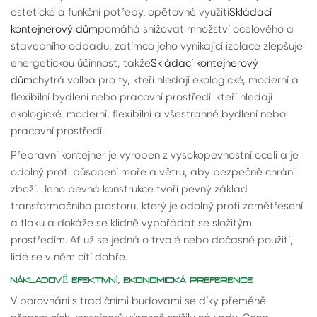
estetické a funkční potřeby. opětovné využití
Skládací
kontejnerový dům
pomáhá snižovat množství ocelového a
stavebního odpadu, zatímco jeho vynikající izolace zlepšuje
energetickou účinnost, takže
Skládací kontejnerový
dům
chytrá volba pro ty, kteří hledají ekologické, moderní a
flexibilní bydlení nebo pracovní prostředí. kteří hledají
ekologické, moderní, flexibilní a všestranné bydlení nebo
pracovní prostředí.
Přepravní kontejner je vyroben z vysokopevnostní oceli a je
odolný proti působení moře a větru, aby bezpečně chránil
zboží. Jeho pevná konstrukce tvoří pevný základ
transformačního prostoru, který je odolný proti zemětřesení
a tlaku a dokáže se klidně vypořádat se složitým
prostředím. Ať už se jedná o trvalé nebo dočasné použití,
lidé se v něm cítí dobře.
NÁKLADOVĚ EFEKTIVNÍ, EKONOMICKÁ PREFERENCE
V porovnání s tradičními budovami se díky přeměně