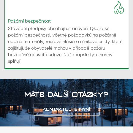
Požární bezpečnost
Stavební předpisy obsahují ustanovení týkající se
požární bezpečnosti, včetně požadavků na požárně
odolné materiály, kouřové hlásiče a únikové cesty, které
zajišťují, že obyvatelé mohou v případě požáru
bezpečně opustit budovu. Naše kapsle tyto normy
splňují.
MÁTE DALŠÍ OTÁZKY?
KONTAKTUJTE NYNÍ