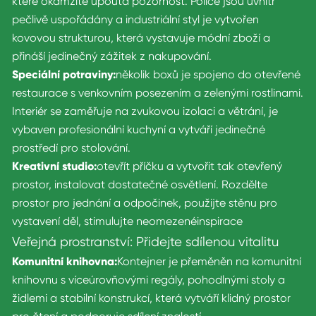
které okamžitě upoutá pozornost. Police jsou uvnitř
pečlivě uspořádány a industriální styl je vytvořen
kovovou strukturou, která vystavuje módní zboží a
přináší jedinečný zážitek z nakupování.
Speciální potraviny:
několik boxů je spojeno do otevřené
restaurace s venkovním posezením a zelenými rostlinami.
Interiér se zaměřuje na zvukovou izolaci a větrání, je
vybaven profesionální kuchyní a vytváří jedinečné
prostředí pro stolování.
Kreativní studio:
otevřít příčku a vytvořit tak otevřený
prostor, instalovat dostatečné osvětlení. Rozdělte
prostor pro jednání a odpočinek, použijte stěnu pro
vystavení děl, stimulujte neomezené
inspirace
Veřejná prostranství: Přidejte sdílenou vitalitu
Komunitní knihovna:
Kontejner je přeměněn na komunitní
knihovnu s víceúrovňovými regály, pohodlnými stoly a
židlemi a stabilní konstrukcí, která vytváří klidný prostor