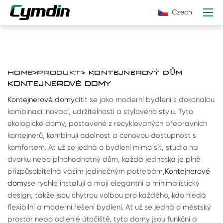
Czech
HOME
>
PRODUKT
> KONTEJNEROVÝ DŮM
KONTEJNEROVÉ DOMY
Kontejnerové domy
cítit se jako moderní bydlení s dokonalou
kombinací inovací, udržitelnosti a stylového stylu. Tyto
ekologické domy, postavené z recyklovaných přepravních
kontejnerů, kombinují odolnost a cenovou dostupnost s
komfortem. Ať už se jedná o bydlení mimo síť, studio na
dvorku nebo plnohodnotný dům, každá jednotka je plně
přizpůsobitelná vašim jedinečným potřebám,
Kontejnerové
domy
se rychle instalují a mají elegantní a minimalistický
design, takže jsou chytrou volbou pro každého, kdo hledá
flexibilní a moderní řešení bydlení. Ať už se jedná o městský
prostor nebo odlehlé útočiště, tyto domy jsou funkční a