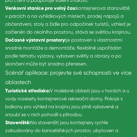
pro čtení a podporuje sdílení znalostí.
Venkovní stanice pro volný čas:
kontejnerová stanoviště
v parcích a na vyhlídkových místech, prodej nápojů a
občerstvení, stoly a židle pro odpočinek turistů, vzhled je
začleněn do okolního prostoru, stává se světlou krajinou.
Dočasné výstavní prostory:
je postaven s vlastnostmi
snadné montáže a demontáže, flexibilně uspořádán
podle tématu výstavy, vybaven světly a obrazy a po
skončení může být snadno přenesen.
Scénář aplikace: projevte své schopnosti ve více
oblastech
Turistické středisko:
V malebné oblasti jsou v horách a u
vody rozesety kontejnerové rekreační domy. Pokoje s
balkony pro výhled na krajinu jsou plně vybavené a
snoubí se v nich pohodlí s přírodou.
Staveniště:
Na staveništi jsou kontejnery rychle
zabudovány do kancelářských prostor, ubytoven a