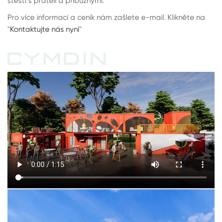
štěstí s přáteli a příbuznými.
Pro více informací a ceník nám zašlete e-mail. Klikněte na
"
Kontaktujte nás nyní
"
CYMDIN