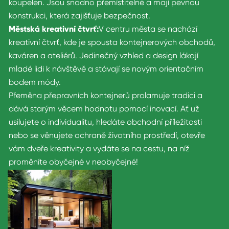
koupelen. Jsou snadno přemístitelné a mají pevnou
konstrukci, která zajišťuje bezpečnost.
Městská kreativní čtvrť:
V centru města se nachází
kreativní čtvrť, kde je spousta kontejnerových obchodů,
kaváren a ateliérů. Jedinečný vzhled a design lákají
mladé lidi k návštěvě a stávají se novým orientačním
bodem módy.
Přeměna přepravních kontejnerů prolamuje tradici a
dává starým věcem hodnotu pomocí inovací. Ať už
usilujete o individualitu, hledáte obchodní příležitosti
nebo se věnujete ochraně životního prostředí, otevře
vám dveře kreativity a vydáte se na cestu, na níž
proměníte obyčejné v neobyčejné!