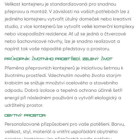
Velikost kontejneru je standardizovaná pro snadnou
přepravu a montáž. V závislosti na vašich potřebách lze z
jediného kontejneru vytvořit útulný domeček nebo kreativní
studio, z více kontejnerů lze vytvořit velké komerční komplexy
nebo vícepodlažní rezidence. Ať už se jedná o čtvercové
nebo šachovnicové návrhy, lze je snadno realizovat a
naplnit tak vaše nápadité představy o prostoru.
PRŮKOPNÍK ŽIVOTNÍHO PROSTŘEDÍ, ZELENÝ ŽIVOT
Přeměna přepravních kontejnerů je iniciativou šetrnou k
životnímu prostředí. Vdechnutím nového života starým
krabicím se snižuje množství ocelového a stavebního
odpadu. Dobrá izolace a tepelná ochrana účinně šetří
energii při následném používání a vytváří ekologický a
udržitelný prostor.
OBYTNÝ PROSTOR:
Personalizované přizpůsobení pro vaše potěšení. Barvu,
velikost, styl, materiál a vnitřní uspořádání obytného