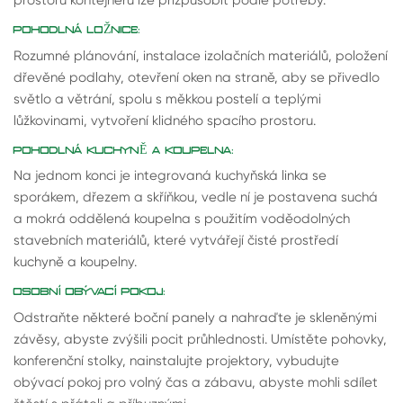
prostoru kontejneru lze přizpůsobit podle potřeby.
POHODLNÁ LOŽNICE:
Rozumné plánování, instalace izolačních materiálů, položení
dřevěné podlahy, otevření oken na straně, aby se přivedlo
světlo a větrání, spolu s měkkou postelí a teplými
lůžkovinami, vytvoření klidného spacího prostoru.
POHODLNÁ KUCHYNĚ A KOUPELNA:
Na jednom konci je integrovaná kuchyňská linka se
sporákem, dřezem a skříňkou, vedle ní je postavena suchá
a mokrá oddělená koupelna s použitím voděodolných
stavebních materiálů, které vytvářejí čisté prostředí
kuchyně a koupelny.
OSOBNÍ OBÝVACÍ POKOJ:
Odstraňte některé boční panely a nahraďte je skleněnými
závěsy, abyste zvýšili pocit průhlednosti. Umístěte pohovky,
konferenční stolky, nainstalujte projektory, vybudujte
obývací pokoj pro volný čas a zábavu, abyste mohli sdílet