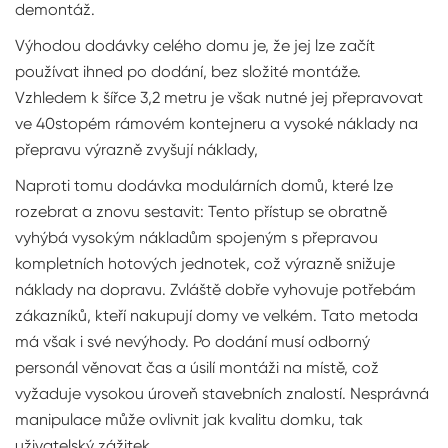
demontáž.
Výhodou dodávky celého domu je, že jej lze začít
používat ihned po dodání, bez složité montáže.
Vzhledem k šířce 3,2 metru je však nutné jej přepravovat
ve 40stopém rámovém kontejneru a vysoké náklady na
přepravu výrazně zvyšují náklady,
Naproti tomu dodávka modulárních domů, které lze
rozebrat a znovu sestavit: Tento přístup se obratně
vyhýbá vysokým nákladům spojeným s přepravou
kompletních hotových jednotek, což výrazně snižuje
náklady na dopravu. Zvláště dobře vyhovuje potřebám
zákazníků, kteří nakupují domy ve velkém. Tato metoda
má však i své nevýhody. Po dodání musí odborný
personál věnovat čas a úsilí montáži na místě, což
vyžaduje vysokou úroveň stavebních znalostí. Nesprávná
manipulace může ovlivnit jak kvalitu domku, tak
uživatelský zážitek.