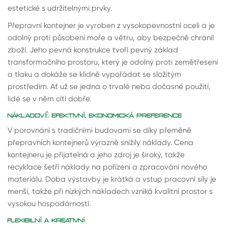
estetické s udržitelnými prvky.
Přepravní kontejner je vyroben z vysokopevnostní oceli a je
odolný proti působení moře a větru, aby bezpečně chránil
zboží. Jeho pevná konstrukce tvoří pevný základ
transformačního prostoru, který je odolný proti zemětřesení
a tlaku a dokáže se klidně vypořádat se složitým
prostředím. Ať už se jedná o trvalé nebo dočasné použití,
lidé se v něm cítí dobře.
NÁKLADOVĚ EFEKTIVNÍ, EKONOMICKÁ PREFERENCE
V porovnání s tradičními budovami se díky přeměně
přepravních kontejnerů výrazně snížily náklady. Cena
kontejneru je přijatelná a jeho zdroj je široký, takže
recyklace šetří náklady na pořízení a zpracování nového
materiálu. Doba výstavby je krátká a vstup pracovní síly je
menší, takže při nízkých nákladech vzniká kvalitní prostor s
vysokou hospodárností.
FLEXIBILNÍ A KREATIVNÍ