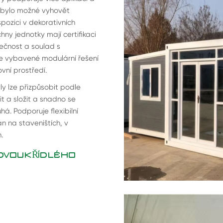
by bylo možné vyhovět
pozici v dekorativních
ny jednotky mají certifikaci
ečnost a soulad s
e vybavené modulární řešení
vní prostředí.
y lze přizpůsobit podle
žit a složit a snadno se
há. Podporuje flexibilní
n na staveništích, v
.
DVOUKŘÍDLÉHO