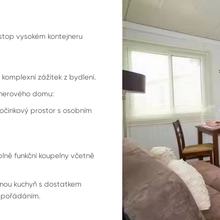
 stop vysokém kontejneru
 komplexní zážitek z bydlení.
ejnerového domu:
počinkový prostor s osobním
lně funkční koupelny včetně
venou kuchyň s dostatkem
uspořádáním.