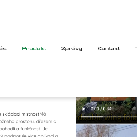
ás
Produkt
Zprávy
Kontakt
ACÍ POKOJ
 POHYBUJÍCÍ
DACÍ
á skládací místnost
Má
ožného prostoru, dřezem a
ohodlí a funkčnost. Je
 podporuje více aplikací a