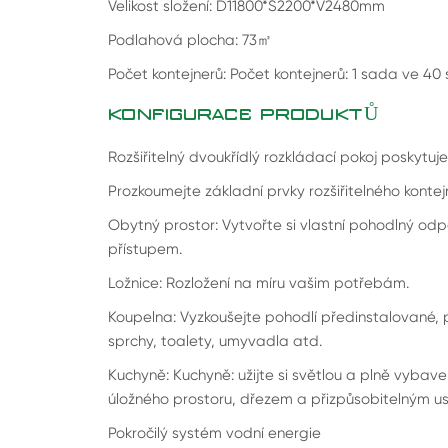
Velikost složení: D11800*Š2200*V2480mm
Podlahová plocha: 73
㎡
Počet kontejnerů: Počet kontejnerů: 1 sada ve 40
KONFIGURACE PRODUKTŮ
Rozšiřitelný dvoukřídlý rozkládací pokoj poskytuje
Prozkoumejte základní prvky rozšiřitelného kont
Obytný prostor: Vytvořte si vlastní pohodlný od
přístupem.
Ložnice: Rozložení na míru vašim potřebám.
Koupelna: Vyzkoušejte pohodlí předinstalované, p
sprchy, toalety, umyvadla atd.
Kuchyně: Kuchyně: užijte si světlou a plně vyba
úložného prostoru, dřezem a přizpůsobitelným 
Pokročilý systém vodní energie