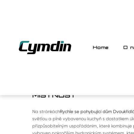
Home
O n
HOME
>
PRODUKT
> DVOUKŘÍDLÝ SKLÁD
40-PRODEJ RYCHLE SE
DŮM DVOUKŘÍDLÁ SKLÁ
MÍSTNOST
Na stránkách
Rychle se pohybující dům Dvoukřídl
světlou a plně vybavenou kuchyň s dostatkem úl
přizpůsobitelným uspořádáním, které kombinuje p
vybaven pokročilým hydronickým systémem, který