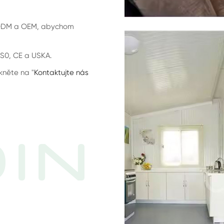
e ODM a OEM, abychom
IS0, CE a USKA.
kněte na "
Kontaktujte nás
IN