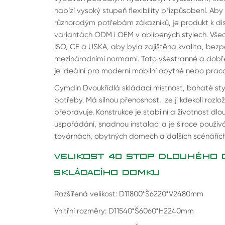
nabízí vysoký stupeň flexibility přizpůsobení. A
různorodým potřebám zákazníků, je produkt k dis
variantách ODM i OEM v oblíbených stylech. Všech
ISO, CE a USKA, aby byla zajištěna kvalita, bezp
mezinárodními normami. Toto všestranné a dobř
je ideální pro moderní mobilní obytné nebo praco
Cymdin Dvoukřídlá skládací místnost, bohaté styl
potřeby. Má silnou přenosnost, lze ji kdekoli rozlo
přepravuje. Konstrukce je stabilní a životnost dlou
uspořádání, snadnou instalaci a je široce používá
továrnách, obytných domech a dalších scénářích
VELIKOST 40 STOP DLOUHÉHO 
SKLÁDACÍHO DOMKU
Rozšířená velikost: D11800*Š6220*V2480mm
Vnitřní rozměry: D11540*Š6060*H2240mm